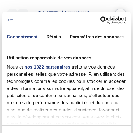
Votre test psychotechnique
Consentement
Détails
Paramètres des annonces
Jeudi 18 Juin 2026
à
09:35
Vos informations
Utilisation responsable de vos données
Nom *
Nous et
nos 1022 partenaires
traitons vos données
personnelles, telles que votre adresse IP, en utilisant des
technologies comme les cookies pour stocker et accéder
à des informations sur votre appareil, afin de diffuser des
publicités et du contenu personnalisés, d'effectuer des
Prénom(s) *
mesures de performance des publicités et du contenu,
ainsi que de réaliser des études d’audience, favorisant
ainsi le développement de services. Vous avez le choix
quant à l'utilisation de vos données et à leurs finalités.
Email *
Vous pouvez modifier ou retirer votre consentement à