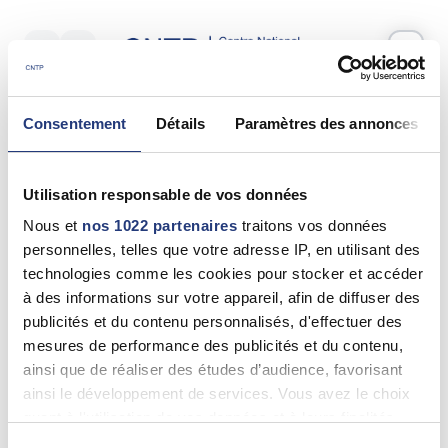
Votre test psychotechnique
Consentement
Détails
Paramètres des annonces
Vendredi 05 Juin 2026
à
10:00
Vos informations
Utilisation responsable de vos données
Nom *
Nous et
nos 1022 partenaires
traitons vos données
personnelles, telles que votre adresse IP, en utilisant des
technologies comme les cookies pour stocker et accéder
à des informations sur votre appareil, afin de diffuser des
publicités et du contenu personnalisés, d'effectuer des
Prénom(s) *
mesures de performance des publicités et du contenu,
ainsi que de réaliser des études d’audience, favorisant
ainsi le développement de services. Vous avez le choix
quant à l'utilisation de vos données et à leurs finalités.
Email *
Vous pouvez modifier ou retirer votre consentement à