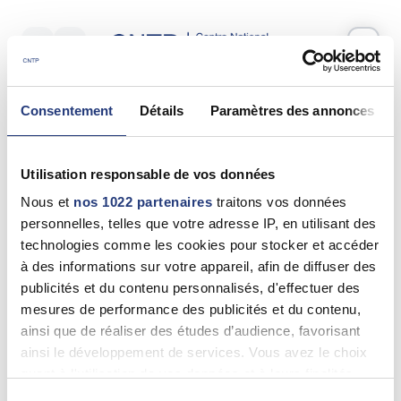
Votre test psychotechnique
Consentement
Détails
Paramètres des annonces
Lundi 18 Mai 2026
à
11:55
Vos informations
Utilisation responsable de vos données
Nom *
Nous et
nos 1022 partenaires
traitons vos données
personnelles, telles que votre adresse IP, en utilisant des
technologies comme les cookies pour stocker et accéder
à des informations sur votre appareil, afin de diffuser des
publicités et du contenu personnalisés, d'effectuer des
Prénom(s) *
mesures de performance des publicités et du contenu,
ainsi que de réaliser des études d’audience, favorisant
ainsi le développement de services. Vous avez le choix
quant à l'utilisation de vos données et à leurs finalités.
Email *
Vous pouvez modifier ou retirer votre consentement à