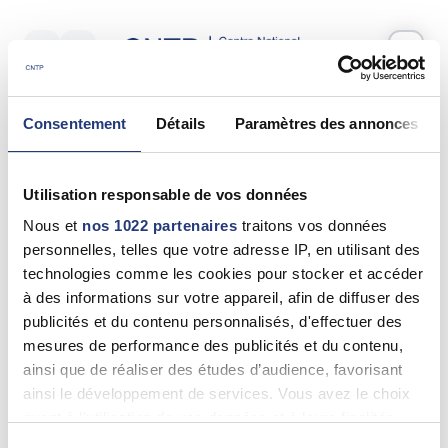
Votre test psychotechnique
Consentement
Détails
Paramètres des annonces
Mercredi 10 Juin 2026
à
14:35
Vos informations
Utilisation responsable de vos données
Nom *
Nous et
nos 1022 partenaires
traitons vos données
personnelles, telles que votre adresse IP, en utilisant des
technologies comme les cookies pour stocker et accéder
à des informations sur votre appareil, afin de diffuser des
publicités et du contenu personnalisés, d'effectuer des
Prénom(s) *
mesures de performance des publicités et du contenu,
ainsi que de réaliser des études d’audience, favorisant
ainsi le développement de services. Vous avez le choix
quant à l'utilisation de vos données et à leurs finalités.
Email *
Vous pouvez modifier ou retirer votre consentement à