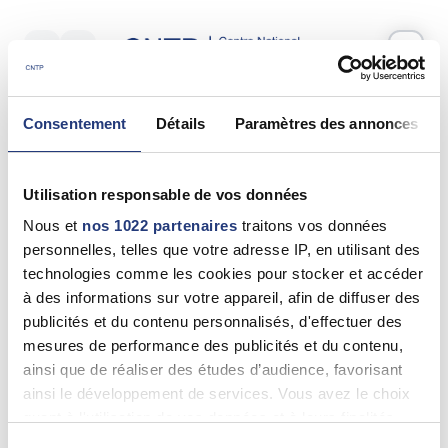
Votre test psychotechnique
Consentement
Détails
Paramètres des annonces
Mardi 09 Juin 2026
à
11:55
Vos informations
Utilisation responsable de vos données
Nom *
Nous et
nos 1022 partenaires
traitons vos données
personnelles, telles que votre adresse IP, en utilisant des
technologies comme les cookies pour stocker et accéder
à des informations sur votre appareil, afin de diffuser des
publicités et du contenu personnalisés, d'effectuer des
Prénom(s) *
mesures de performance des publicités et du contenu,
ainsi que de réaliser des études d’audience, favorisant
ainsi le développement de services. Vous avez le choix
quant à l'utilisation de vos données et à leurs finalités.
Email *
Vous pouvez modifier ou retirer votre consentement à