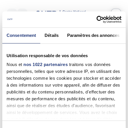
Votre test psychotechnique
Consentement
Détails
Paramètres des annonces
Lundi 08 Juin 2026
à
09:00
Vos informations
Utilisation responsable de vos données
Nom *
Nous et
nos 1022 partenaires
traitons vos données
personnelles, telles que votre adresse IP, en utilisant des
technologies comme les cookies pour stocker et accéder
à des informations sur votre appareil, afin de diffuser des
publicités et du contenu personnalisés, d'effectuer des
Prénom(s) *
mesures de performance des publicités et du contenu,
ainsi que de réaliser des études d’audience, favorisant
ainsi le développement de services. Vous avez le choix
quant à l'utilisation de vos données et à leurs finalités.
Email *
Vous pouvez modifier ou retirer votre consentement à