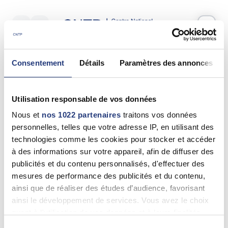
Votre test psychotechnique
Consentement
Détails
Paramètres des annonces
Lundi 18 Mai 2026
à
09:00
Vos informations
Utilisation responsable de vos données
Nom *
Nous et
nos 1022 partenaires
traitons vos données
personnelles, telles que votre adresse IP, en utilisant des
technologies comme les cookies pour stocker et accéder
à des informations sur votre appareil, afin de diffuser des
publicités et du contenu personnalisés, d'effectuer des
Prénom(s) *
mesures de performance des publicités et du contenu,
ainsi que de réaliser des études d’audience, favorisant
ainsi le développement de services. Vous avez le choix
quant à l'utilisation de vos données et à leurs finalités.
Email *
Vous pouvez modifier ou retirer votre consentement à