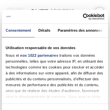
Votre test psychotechnique
Consentement
Détails
Paramètres des annonces
Jeudi 11 Juin 2026
à
11:55
Vos informations
Utilisation responsable de vos données
Nom *
Nous et
nos 1022 partenaires
traitons vos données
personnelles, telles que votre adresse IP, en utilisant des
technologies comme les cookies pour stocker et accéder
à des informations sur votre appareil, afin de diffuser des
publicités et du contenu personnalisés, d'effectuer des
Prénom(s) *
mesures de performance des publicités et du contenu,
ainsi que de réaliser des études d’audience, favorisant
ainsi le développement de services. Vous avez le choix
quant à l'utilisation de vos données et à leurs finalités.
Email *
Vous pouvez modifier ou retirer votre consentement à