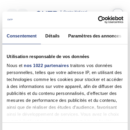
Votre test psychotechnique
Consentement
Détails
Paramètres des annonces
Jeudi 11 Juin 2026
à
10:45
Vos informations
Utilisation responsable de vos données
Nom *
Nous et
nos 1022 partenaires
traitons vos données
personnelles, telles que votre adresse IP, en utilisant des
technologies comme les cookies pour stocker et accéder
à des informations sur votre appareil, afin de diffuser des
publicités et du contenu personnalisés, d'effectuer des
Prénom(s) *
mesures de performance des publicités et du contenu,
ainsi que de réaliser des études d’audience, favorisant
ainsi le développement de services. Vous avez le choix
quant à l'utilisation de vos données et à leurs finalités.
Email *
Vous pouvez modifier ou retirer votre consentement à