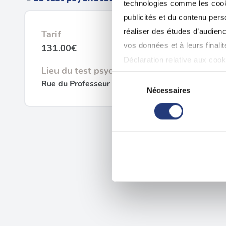
technologies comme les cooki
publicités et du contenu per
réaliser des études d’audienc
Tarif
vos données et à leurs final
131.00€
Déclaration relative aux cooki
Lieu du test psychotechnique
Sélection
Rue du Professeur Luc Montagnier, 01500 Ambé
Si vous le permettez, nous a
Nécessaires
du
Collecter des informatio
consentement
Identifier votre appareil
digitales).
Pour en savoir plus sur le tr
Détails »
. Vous pouvez modifi
Les cookies nous permettent d
sociaux et d'analyser notre t
partenaires de médias sociaux