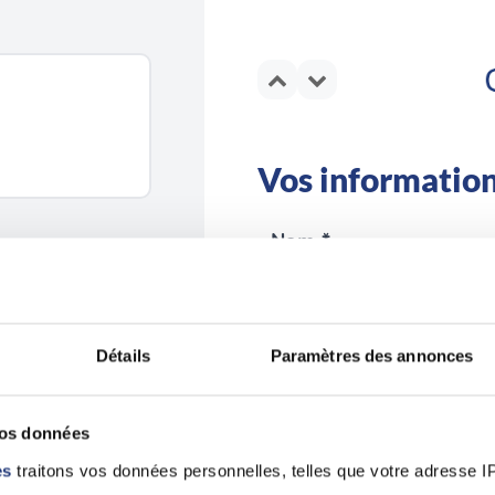
Vos informatio
Nom *
Détails
Paramètres des annonces
Email *
vos données
es
traitons vos données personnelles, telles que votre adresse IP,
En validant ce formulaire, j'