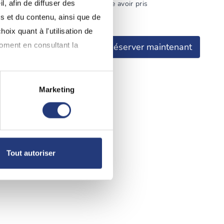
de vente
, afin de diffuser des
de CNTP dont je déclare avoir pris
s et du contenu, ainsi que de
oix quant à l'utilisation de
moment en consultant la
Réserver maintenant
Marketing
à plusieurs mètres près
pécifiques (empreintes
, reportez-vous à la
section «
Tout autoriser
claration sur les cookies.
nnalités relatives aux médias
on de notre site avec nos
 d'autres informations que