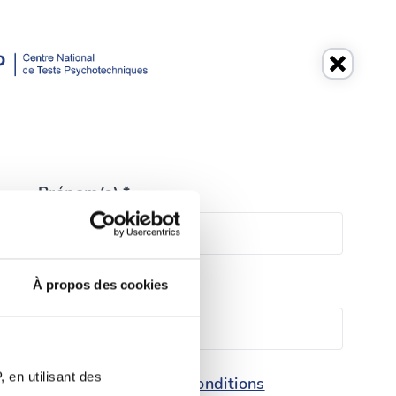
Prénom(s) *
À propos des cookies
Téléphone *
 en utilisant des
conditions
e de protection des données et les