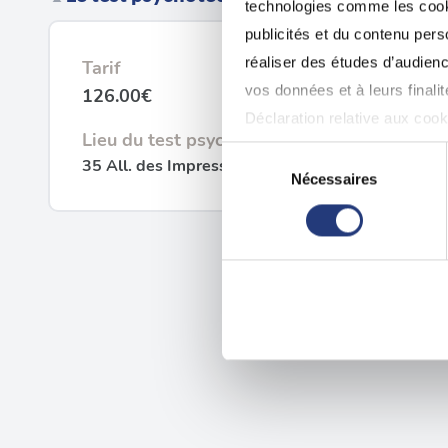
technologies comme les cooki
publicités et du contenu per
réaliser des études d’audienc
Tarif
vos données et à leurs final
126.00€
Déclaration relative aux cooki
Lieu du test psychotechnique
Sélection
35 All. des Impressionnistes, 93420 Villepinte
Si vous le permettez, nous a
Nécessaires
du
Collecter des informatio
consentement
Identifier votre appareil
digitales).
Pour en savoir plus sur le tr
Détails »
. Vous pouvez modifi
Les cookies nous permettent d
sociaux et d'analyser notre t
partenaires de médias sociaux