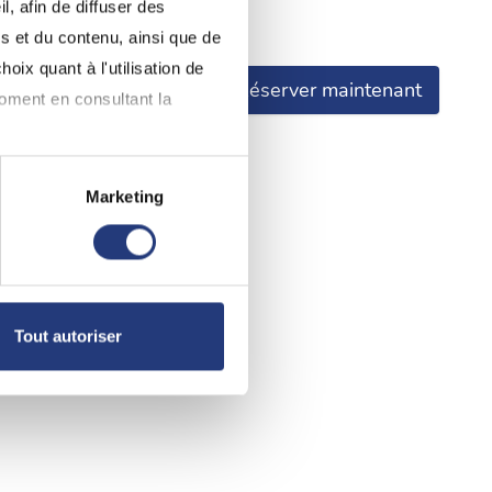
, afin de diffuser des
re avoir pris connaissance.
s et du contenu, ainsi que de
oix quant à l'utilisation de
Réserver maintenant
moment en consultant la
Marketing
à plusieurs mètres près
pécifiques (empreintes
, reportez-vous à la
section «
Tout autoriser
claration sur les cookies.
nnalités relatives aux médias
on de notre site avec nos
 d'autres informations que