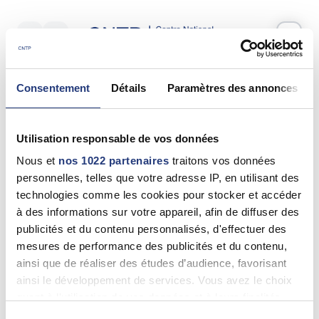
Votre test psychotechnique
Consentement
Détails
Paramètres des annonces
Jeudi 21 Mai 2026
à
10:10
Vos informations
Utilisation responsable de vos données
Nom *
Nous et
nos 1022 partenaires
traitons vos données
personnelles, telles que votre adresse IP, en utilisant des
technologies comme les cookies pour stocker et accéder
à des informations sur votre appareil, afin de diffuser des
publicités et du contenu personnalisés, d'effectuer des
Prénom(s) *
mesures de performance des publicités et du contenu,
ainsi que de réaliser des études d’audience, favorisant
ainsi le développement de services. Vous avez le choix
quant à l'utilisation de vos données et à leurs finalités.
Email *
Vous pouvez modifier ou retirer votre consentement à