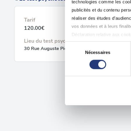
technologies comme les cooki
publicités et du contenu per
réaliser des études d’audienc
Tarif
vos données et à leurs final
120.00€
Déclaration relative aux cooki
Lieu du test psychotechnique
Sélection
30 Rue Auguste Piccard, 01630 Saint-Genis-Poui
Si vous le permettez, nous a
Nécessaires
du
Collecter des informatio
consentement
Identifier votre appareil
digitales).
Pour en savoir plus sur le tr
Détails »
. Vous pouvez modifi
Les cookies nous permettent d
sociaux et d'analyser notre t
partenaires de médias sociaux