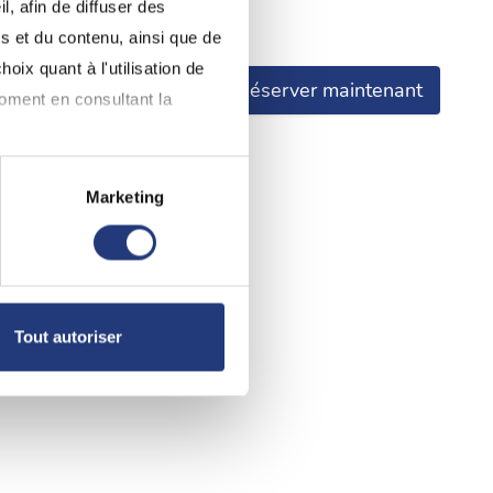
, afin de diffuser des
déclare avoir pris connaissance.
s et du contenu, ainsi que de
oix quant à l'utilisation de
Réserver maintenant
moment en consultant la
Marketing
à plusieurs mètres près
pécifiques (empreintes
, reportez-vous à la
section «
Tout autoriser
claration sur les cookies.
nnalités relatives aux médias
on de notre site avec nos
 d'autres informations que