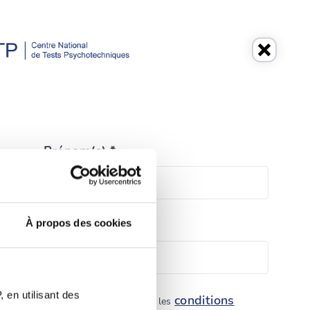
Prénom(s) *
À propos des cookies
Téléphone *
 en utilisant des
conditions
litique de protection des données et les