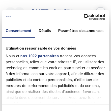
Votre test psychotechnique
Consentement
Détails
Paramètres des annonces
Mercredi 17 Juin 2026
à
10:10
Vos informations
Utilisation responsable de vos données
Nom *
Nous et
nos 1022 partenaires
traitons vos données
personnelles, telles que votre adresse IP, en utilisant des
technologies comme les cookies pour stocker et accéder
à des informations sur votre appareil, afin de diffuser des
publicités et du contenu personnalisés, d'effectuer des
Prénom(s) *
mesures de performance des publicités et du contenu,
ainsi que de réaliser des études d’audience, favorisant
ainsi le développement de services. Vous avez le choix
quant à l'utilisation de vos données et à leurs finalités.
Email *
Vous pouvez modifier ou retirer votre consentement à