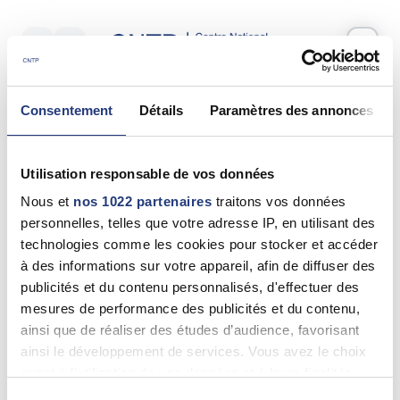
Votre test psychotechnique
Consentement
Détails
Paramètres des annonces
Mardi 26 Mai 2026
à
13:00
Vos informations
Utilisation responsable de vos données
Nom *
Nous et
nos 1022 partenaires
traitons vos données
personnelles, telles que votre adresse IP, en utilisant des
technologies comme les cookies pour stocker et accéder
à des informations sur votre appareil, afin de diffuser des
publicités et du contenu personnalisés, d'effectuer des
Prénom(s) *
mesures de performance des publicités et du contenu,
ainsi que de réaliser des études d’audience, favorisant
ainsi le développement de services. Vous avez le choix
quant à l'utilisation de vos données et à leurs finalités.
Email *
Vous pouvez modifier ou retirer votre consentement à