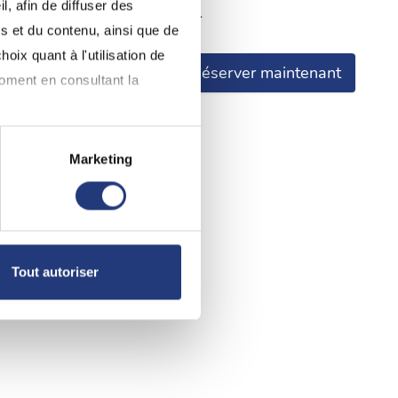
, afin de diffuser des
je déclare avoir pris connaissance.
s et du contenu, ainsi que de
oix quant à l'utilisation de
Réserver maintenant
moment en consultant la
Marketing
à plusieurs mètres près
pécifiques (empreintes
, reportez-vous à la
section «
Tout autoriser
claration sur les cookies.
nnalités relatives aux médias
on de notre site avec nos
 d'autres informations que