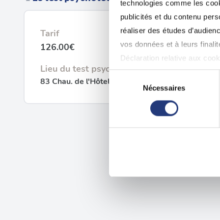
technologies comme les cooki
publicités et du contenu per
réaliser des études d’audienc
Tarif
vos données et à leurs final
126.00€
Déclaration relative aux cooki
Lieu du test psychotechnique
Sélection
83 Chau. de l'Hôtel de ville, 59650 Villeneuve-d
Si vous le permettez, nous a
Nécessaires
du
Collecter des informatio
consentement
Identifier votre appareil
digitales).
Pour en savoir plus sur le tr
Détails »
. Vous pouvez modifi
Les cookies nous permettent d
sociaux et d'analyser notre t
partenaires de médias sociaux