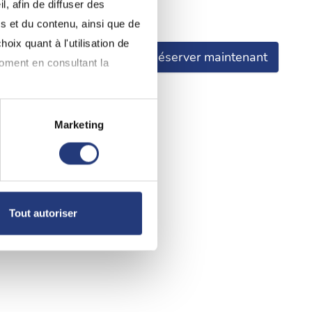
, afin de diffuser des
.
s et du contenu, ainsi que de
oix quant à l'utilisation de
Réserver maintenant
moment en consultant la
Marketing
à plusieurs mètres près
pécifiques (empreintes
, reportez-vous à la
section «
Tout autoriser
claration sur les cookies.
nnalités relatives aux médias
on de notre site avec nos
 d'autres informations que