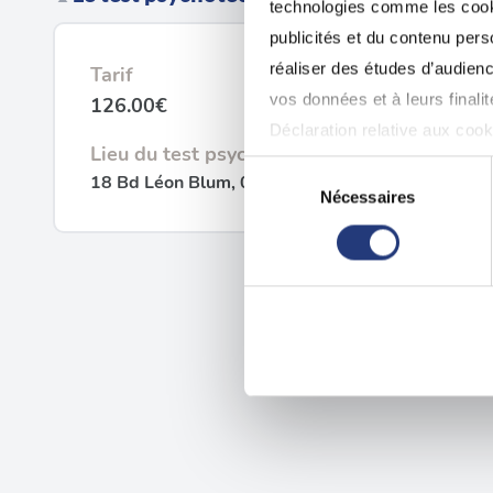
technologies comme les cooki
publicités et du contenu per
réaliser des études d’audienc
Tarif
vos données et à leurs final
126.00€
Déclaration relative aux cooki
Lieu du test psychotechnique
Sélection
18 Bd Léon Blum, 02100 Saint-Quentin
Si vous le permettez, nous a
Nécessaires
du
Collecter des informatio
consentement
Identifier votre appareil
digitales).
Pour en savoir plus sur le tr
Détails »
. Vous pouvez modifi
Les cookies nous permettent d
sociaux et d'analyser notre t
partenaires de médias sociaux