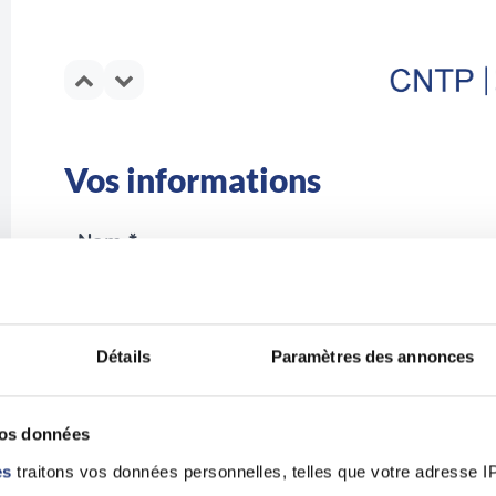
Vos informations
Nom *
Détails
Paramètres des annonces
Email *
vos données
es
traitons vos données personnelles, telles que votre adresse IP,
En validant ce formulaire, j'accepte la politique de pro