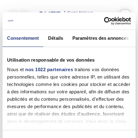
Votre test psychotechnique
Consentement
Détails
Paramètres des annonces
Jeudi 11 Juin 2026
à
09:00
Vos informations
Utilisation responsable de vos données
Nom *
Nous et
nos 1022 partenaires
traitons vos données
personnelles, telles que votre adresse IP, en utilisant des
technologies comme les cookies pour stocker et accéder
à des informations sur votre appareil, afin de diffuser des
publicités et du contenu personnalisés, d'effectuer des
Prénom(s) *
mesures de performance des publicités et du contenu,
ainsi que de réaliser des études d’audience, favorisant
ainsi le développement de services. Vous avez le choix
quant à l'utilisation de vos données et à leurs finalités.
Email *
Vous pouvez modifier ou retirer votre consentement à