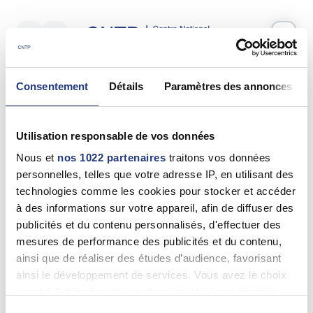
Votre test psychotechnique
Consentement
Détails
Paramètres des annonces
Samedi 16 Mai 2026
à
12:25
Vos informations
Utilisation responsable de vos données
Nom *
Nous et
nos 1022 partenaires
traitons vos données
personnelles, telles que votre adresse IP, en utilisant des
technologies comme les cookies pour stocker et accéder
à des informations sur votre appareil, afin de diffuser des
publicités et du contenu personnalisés, d'effectuer des
Prénom(s) *
mesures de performance des publicités et du contenu,
ainsi que de réaliser des études d’audience, favorisant
ainsi le développement de services. Vous avez le choix
quant à l'utilisation de vos données et à leurs finalités.
Email *
Vous pouvez modifier ou retirer votre consentement à