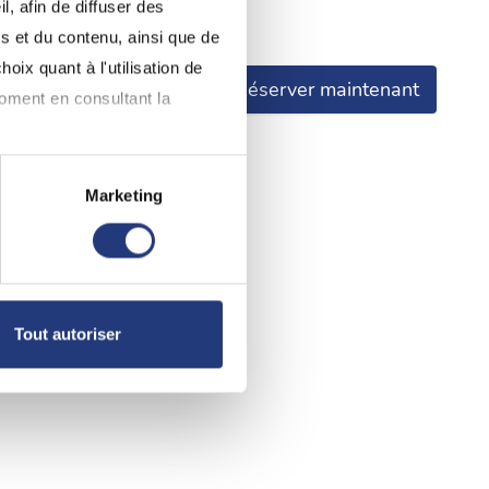
, afin de diffuser des
nnaissance.
s et du contenu, ainsi que de
oix quant à l'utilisation de
Réserver maintenant
moment en consultant la
Marketing
à plusieurs mètres près
pécifiques (empreintes
, reportez-vous à la
section «
Tout autoriser
claration sur les cookies.
nnalités relatives aux médias
on de notre site avec nos
 d'autres informations que