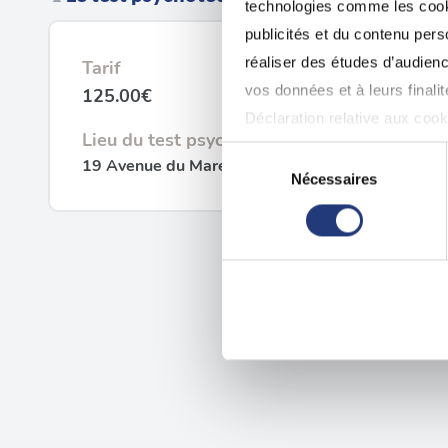
technologies comme les cooki
publicités et du contenu per
réaliser des études d’audienc
Tarif
vos données et à leurs final
125.00€
Déclaration relative aux cooki
Lieu du test psychotechnique
Sélection
19 Avenue du Maréchal Foch, 77500 Chelles
Si vous le permettez, nous a
Nécessaires
du
Collecter des informatio
consentement
Identifier votre appareil
digitales).
Pour en savoir plus sur le tr
Détails »
. Vous pouvez modifi
Les cookies nous permettent d
sociaux et d'analyser notre t
partenaires de médias sociaux