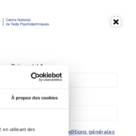
Prénom(s) *
À propos des cookies
Téléphone *
 en utilisant des
conditions générales
de protection des données et les