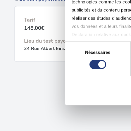
technologies comme les cooki
publicités et du contenu per
réaliser des études d’audienc
Tarif
vos données et à leurs final
148.00€
Déclaration relative aux cooki
Lieu du test psychotechnique
Sélection
24 Rue Albert Einstein, 03100 Montluçon
Si vous le permettez, nous a
Nécessaires
du
Collecter des informatio
consentement
Identifier votre appareil
digitales).
Pour en savoir plus sur le tr
Détails »
. Vous pouvez modifi
Les cookies nous permettent d
sociaux et d'analyser notre t
partenaires de médias sociaux