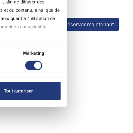
, afin de diffuser des
ce.
s et du contenu, ainsi que de
oix quant à l'utilisation de
Réserver maintenant
moment en consultant la
Marketing
à plusieurs mètres près
pécifiques (empreintes
, reportez-vous à la
section «
Tout autoriser
claration sur les cookies.
nnalités relatives aux médias
on de notre site avec nos
 d'autres informations que