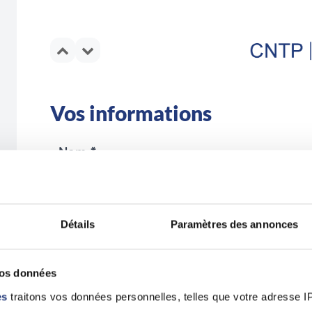
Vos informations
Nom *
Détails
Paramètres des annonces
Email *
vos données
es
traitons vos données personnelles, telles que votre adresse IP,
En validant ce formulaire, j'accepte la politique de p