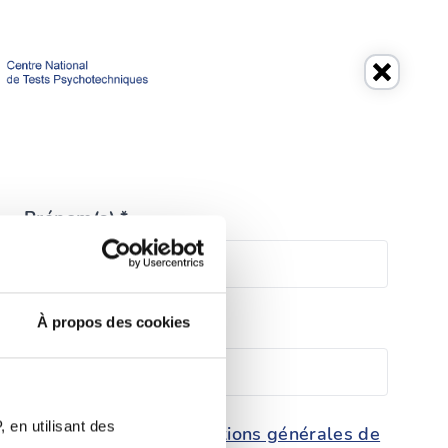
Prénom(s) *
À propos des cookies
Téléphone *
 en utilisant des
conditions générales de
rotection des données et les