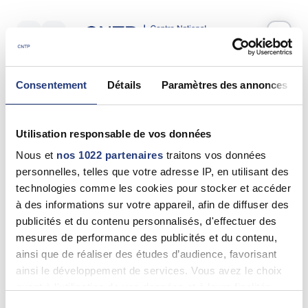
Votre test psychotechnique
Consentement
Détails
Paramètres des annonces
Lundi 08 Septembre 2025
à
16:55
Vos informations
Utilisation responsable de vos données
Nom *
Nous et
nos 1022 partenaires
traitons vos données
personnelles, telles que votre adresse IP, en utilisant des
technologies comme les cookies pour stocker et accéder
à des informations sur votre appareil, afin de diffuser des
publicités et du contenu personnalisés, d'effectuer des
Prénom(s) *
mesures de performance des publicités et du contenu,
ainsi que de réaliser des études d’audience, favorisant
ainsi le développement de services. Vous avez le choix
quant à l'utilisation de vos données et à leurs finalités.
Email *
Vous pouvez modifier ou retirer votre consentement à