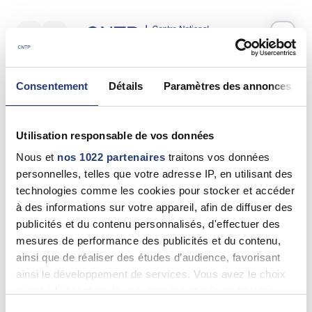
Votre test psychotechnique
Consentement
Détails
Paramètres des annonces
Vendredi 11 Juillet 2025
à
10:45
Vos informations
Utilisation responsable de vos données
Nom *
Nous et
nos 1022 partenaires
traitons vos données
personnelles, telles que votre adresse IP, en utilisant des
technologies comme les cookies pour stocker et accéder
à des informations sur votre appareil, afin de diffuser des
publicités et du contenu personnalisés, d'effectuer des
Prénom(s) *
mesures de performance des publicités et du contenu,
ainsi que de réaliser des études d’audience, favorisant
ainsi le développement de services. Vous avez le choix
quant à l'utilisation de vos données et à leurs finalités.
Email *
Vous pouvez modifier ou retirer votre consentement à