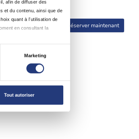
, afin de diffuser des
e.
s et du contenu, ainsi que de
oix quant à l'utilisation de
Réserver maintenant
moment en consultant la
Marketing
à plusieurs mètres près
pécifiques (empreintes
, reportez-vous à la
section «
Tout autoriser
claration sur les cookies.
nnalités relatives aux médias
on de notre site avec nos
 d'autres informations que