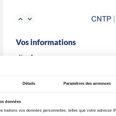
Vos informations
Nom *
Détails
Paramètres des annonces
Email *
vos données
es
traitons vos données personnelles, telles que votre adresse IP,
En validant ce formulaire, j'accepte la politique de pro