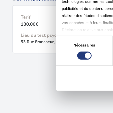
technologies comme les cooki
publicités et du contenu per
réaliser des études d’audienc
Tarif
vos données et à leurs final
130.00€
Déclaration relative aux cooki
Lieu du test psychotechnique
Sélection
53 Rue Francoeur, 91170 Viry-Châtillon
Si vous le permettez, nous a
Nécessaires
du
Collecter des informatio
consentement
Identifier votre appareil
digitales).
Pour en savoir plus sur le tr
Détails »
. Vous pouvez modifi
Les cookies nous permettent d
sociaux et d'analyser notre t
partenaires de médias sociaux