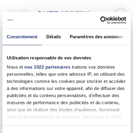
Votre test psychotechnique
Consentement
Détails
Paramètres des annonces
Jeudi 17 Juillet 2025
à
16:20
Vos informations
Utilisation responsable de vos données
Nom *
Nous et
nos 1022 partenaires
traitons vos données
personnelles, telles que votre adresse IP, en utilisant des
technologies comme les cookies pour stocker et accéder
à des informations sur votre appareil, afin de diffuser des
publicités et du contenu personnalisés, d'effectuer des
Prénom(s) *
mesures de performance des publicités et du contenu,
ainsi que de réaliser des études d’audience, favorisant
ainsi le développement de services. Vous avez le choix
quant à l'utilisation de vos données et à leurs finalités.
Email *
Vous pouvez modifier ou retirer votre consentement à